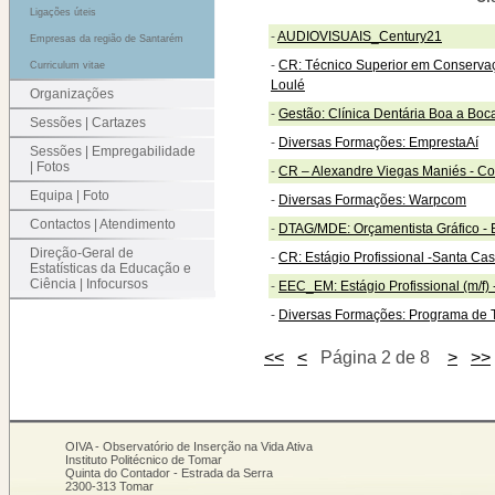
Ligações úteis
-
AUDIOVISUAIS_Century21
Empresas da região de Santarém
-
CR: Técnico Superior em Conserva
Curriculum vitae
Loulé
Organizações
-
Gestão: Clínica Dentária Boa a Boc
Sessões | Cartazes
-
Diversas Formações: EmprestaAí
Sessões | Empregabilidade
| Fotos
-
CR – Alexandre Viegas Maniés - C
Equipa | Foto
-
Diversas Formações: Warpcom
Contactos | Atendimento
-
DTAG/MDE: Orçamentista Gráfico - 
Direção-Geral de
-
CR: Estágio Profissional -Santa Cas
Estatísticas da Educação e
Ciência | Infocursos
-
EEC_EM: Estágio Profissional (m/f
-
Diversas Formações: Programa de Tr
<<
<
Página 2 de 8
>
>>
OIVA - Observatório de Inserção na Vida Ativa
Instituto Politécnico de Tomar
Quinta do Contador - Estrada da Serra
2300-313 Tomar